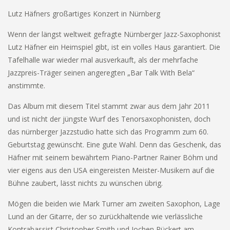
Lutz Häfners großartiges Konzert in Nürnberg
Wenn der längst weltweit gefragte Nürnberger Jazz-Saxophonist
Lutz Häfner ein Heimspiel gibt, ist ein volles Haus garantiert. Die
Tafelhalle war wieder mal ausverkauft, als der mehrfache
Jazzpreis-Träger seinen angeregten „Bar Talk With Bela“
anstimmte.
Das Album mit diesem Titel stammt zwar aus dem Jahr 2011
und ist nicht der jüngste Wurf des Tenorsaxophonisten, doch
das nürnberger Jazzstudio hatte sich das Programm zum 60.
Geburtstag gewünscht. Eine gute Wahl. Denn das Geschenk, das
Häfner mit seinem bewährtem Piano-Partner Rainer Böhm und
vier eigens aus den USA eingereisten Meister-Musikern auf die
Bühne zaubert, lässt nichts zu wünschen übrig.
Mögen die beiden wie Mark Turner am zweiten Saxophon, Lage
Lund an der Gitarre, der so zurückhaltende wie verlässliche
Kontrabassist Christopher Smith und Jochen Rückert am