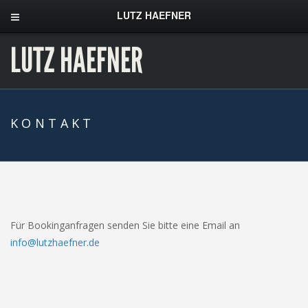
LUTZ HAEFNER
LUTZ HAEFNER
KONTAKT
Für Bookinganfragen senden Sie bitte eine Email an
info@lutzhaefner.de